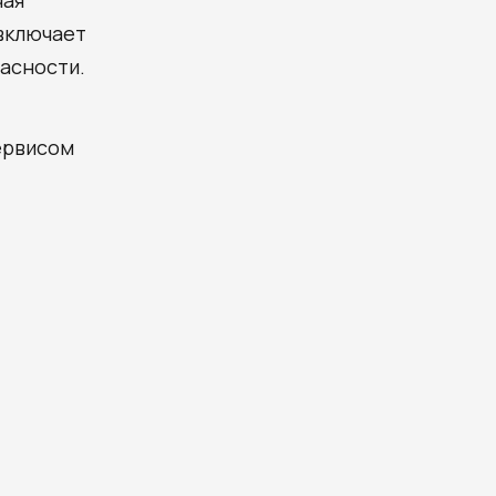
чая
 включает
пасности.
ервисом