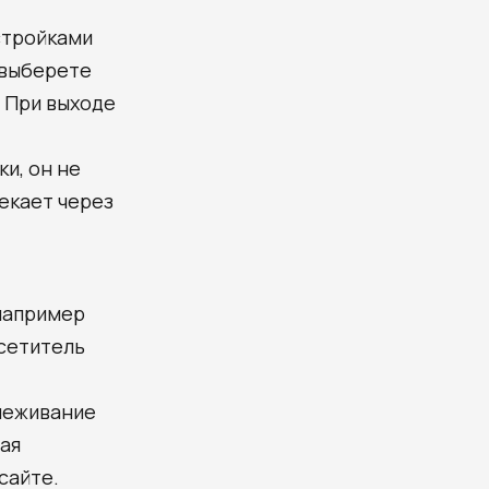
стройками
ы выберете
. При выходе
и, он не
екает через
например
осетитель
слеживание
ая
сайте.