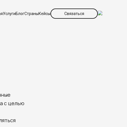
ая
Услуги
Блог
Страны
Кейсы
Связаться
нные
ра с целью
ляться