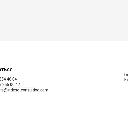
аться
Г
654 46 04
К
7 255 00 47
cts@indeso-consulting.com