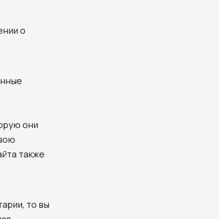
ении о
анные
торую они
свою
айта также
арии, то вы