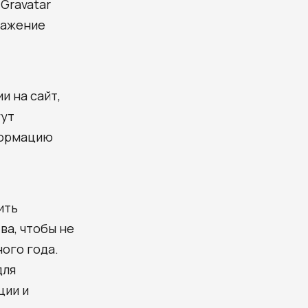
Gravatar
бражение
и на сайт,
гут
формацию
ить
ва, чтобы не
ого года.
для
ции и