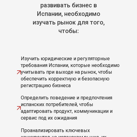
• Создаёте маркетинговые стратегии, которые
развивать бизнес в
формируют доверие и увеличивают продажи
Испании, необходимо
• Проверяете идеи на практике и находите новые
возможности для продвижения бренда
изучать рынок для того,
чтобы:
Изучить юридические и регуляторные
требования Испании, которые необходимо
учитывать при выходе на рынок, чтобы
обеспечить корректную и безопасную
регистрацию бизнеса
Определить поведение и предпочтения
испанских потребителей, чтобы
адаптировать продукт, коммуникации и
сервис под их ожидания
Проанализировать ключевых