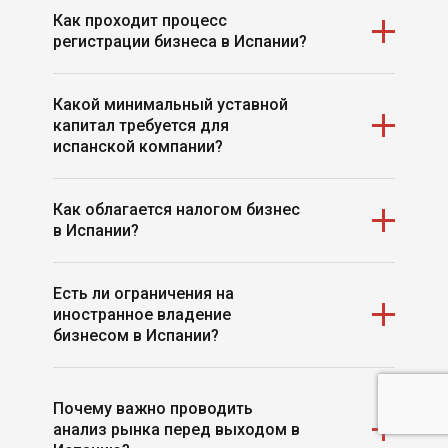
Нет, резидентство не требуется — иностранные
Как проходит процесс
учредители могут полностью владеть и управлять
регистрации бизнеса в Испании?
компанией.
Регистрация включает несколько этапов:
Какой минимальный уставной
резервирование названия компании,
капитал требуется для
оформление договора аренды офиса,
испанской компании?
подписание учредительных документов,
регистрация в налоговых и социальных органах,
получение бизнес-лицензииб
Минимальный капитал для регистрации компании
Как облагается налогом бизнес
открытие банковского счета
в Испании составляет €3,000.
в Испании?
Корпоративный налог — 15% в первые два года,
Есть ли ограничения на
далее — 25%.
иностранное владение
Первая прибыль до €300,000 может облагаться по
бизнесом в Испании?
сниженной ставке.
Нет, в большинстве отраслей иностранные
Почему важно проводить
предприниматели могут владеть 100% компании.
анализ рынка перед выходом в