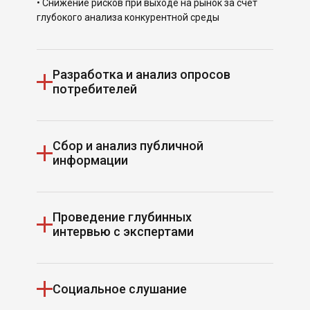
• Снижение рисков при выходе на рынок за счёт
глубокого анализа конкурентной среды
Разработка и анализ опросов
потребителей
Сбор и анализ публичной
Результат
информации
Мы раскрываем, что движет вашими клиентами в
Испании — их мотивацию, ожидания и отношение к
бренду. На основе этих данных вы сможете
Проведение глубинных
Результат
создавать коммуникации и маркетинговые
интервью с экспертами
кампании, которые точно попадают в цель.
Мы предоставляем вам свежие инсайты о рынке
Испании — ключевые показатели, тенденции и
Применение
изменения в отрасли. Эти данные помогают
Социальное слушание
Результат
видеть общую картину и принимать решения,