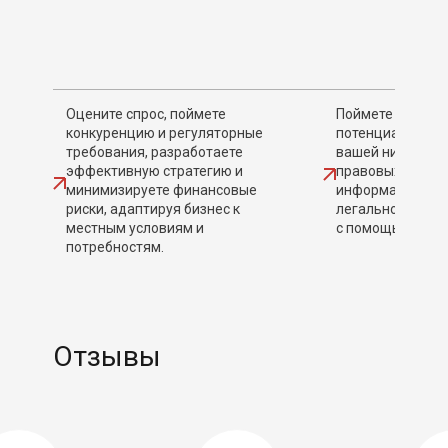
Оцените спрос, поймете
Поймете потреб
конкуренцию и регуляторные
потенциальной 
требования, разработаете
вашей нише, раз
эффективную стратегию и
правовых требов
минимизируете финансовые
информацию о с
риски, адаптируя бизнес к
легального прож
местным условиям и
с помощью бизн
потребностям.
Отзывы