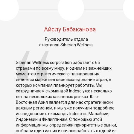
Айслу Бабаканова
Руководитель отдела
стартапов Siberian Wellness
so
Я по
Siberian Wellness corporation работает с 65
особ
странами по всему миру, и одним из важнейших
Она 
моментов стратегического планирования
элек
является маркетинговое исследование стран, в
Тать
которых компания планирует работать. Мы
когд
сотрудничаем с командой Indeso уже несколько
комп
лет на нескольких ключевых рынках. Юго-
проф
ек.
Восточная Азия является для нас стратегически
прод
важным регионом, и мы уже получили подробное
резу
исследование от команды Indeso по Малайзии,
верю
Индонезии и Филиппинам. С помощью этой
клие
информации мы определили приоритетные рынки,
комп
 не
выбрали один из них и начали работать с одной из